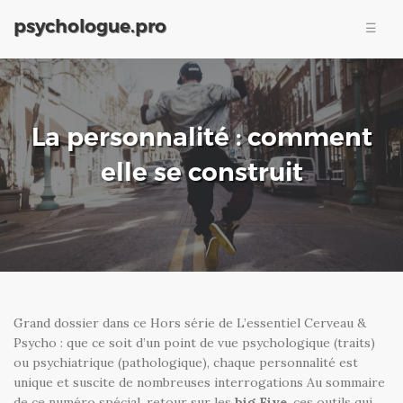
psychologue.pro
☰
Compétences
Parcours
Expertises et tarifs
La personnalité : comment
Plan d'accès
elle se construit
Blog
Prendre rendez-vous
Grand dossier dans ce Hors série de L’essentiel Cerveau &
Psycho : que ce soit d’un point de vue psychologique (traits)
ou psychiatrique (pathologique), chaque personnalité est
unique et suscite de nombreuses interrogations Au sommaire
de ce numéro spécial, retour sur les
big Five
, ces outils qui