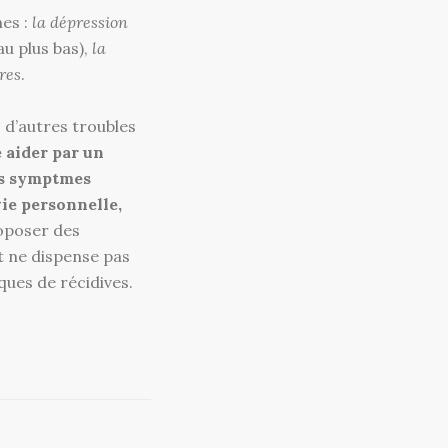
mes :
la dépression
au plus bas),
la
ires
.
 d’autres troubles
e aider par un
es symptmes
ie personnelle,
roposer des
t ne dispense pas
ques de récidives.