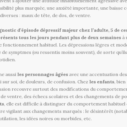
ent s’ajouter une attitude inhabituellement agressive av
sensibilité plus marquée, une anxiété importante, une baisse
 diverses : maux de tête, de dos, de ventre.
agnostic d’épisode dépressif majeur chez l’adulte, 5 de 
présents tous les jours pendant plus de deux semaines
à 
e fonctionnement habituel. Les dépressions légres et mo
de symptmes (ou ressentis moins souvent), de sorte qu’il
otidien.
he aussi
les personnages âgées
avec une accentuation de
pli sur soi, de douleurs, de confusion. Chez
les enfants
, bie
ession recouvre surtout des modifications du comportemen
 de ventre, des échecs scolaires et des changements de po
ts
, elle est difficile à distinguer du comportement habituel
être vigilant aux changements marqués : le désintérêt (notab
utilation, les idées noires ou morbides, etc.