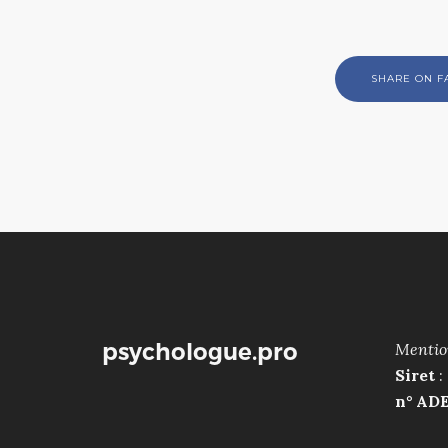
SHARE ON 
psychologue.pro
Mentio
Siret
:
n° AD