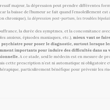
ressif majeur, la dépression peut prendre différentes for
car la baisse de l’humeur se fait quand l’ensoleillement est 
on chronique),
la dépression post-partum
,
les troubles bipola
ouffrance, la durée des symptmes, et la concomitance avec
les anxieux, épisodes maniaques, etc.),
mieux vaut se fair
psychiatre pour poser le diagnostic, surtout lorsque l
mment importants pour induire des difficultés dans sa v
sionnelle.
A ce stade, seul le médecin est en mesure de p
is cette prescription n’est ni automatique ni obligatoire e
thérapique, particulirement bénéfique pour prévenir les ris