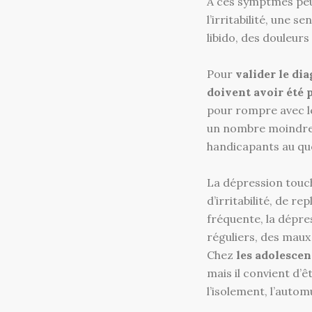
A ces symptmes peuv
l’irritabilité, une 
libido, des douleurs
Pour
valider le di
doivent avoir été 
pour rompre avec l
un nombre moindre 
handicapants au qu
La dépression touc
d’irritabilité, de re
fréquente, la dépr
réguliers, des maux
Chez
les adolescen
mais il convient d’
l’isolement, l’autom