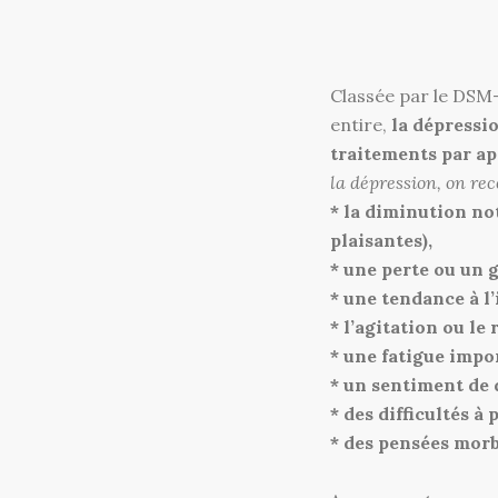
Classée par le DSM
entire,
la dépressi
traitements par a
la dépression, on rec
* la diminution not
plaisantes),
* une perte ou un g
* une tendance à l
* l’agitation ou l
* une fatigue impo
* un sentiment de 
* des difficultés à
* des pensées morb