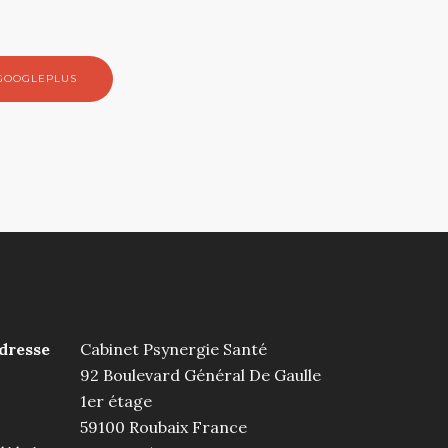
GOOGLEPLUS
dresse
Cabinet Psynergie Santé
92 Boulevard Général De Gaulle
1er étage
59100
Roubaix
France