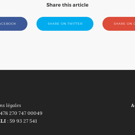
Share this article
FACEBOOK
SHARE ON TWITTER
SHARE ON 
ns légales
A
 478 270 747 00049
ELI
: 59 93 27 541