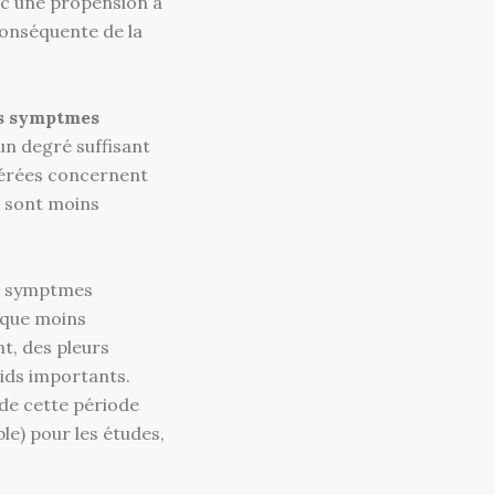
ec une propension à
 conséquente de la
ces symptmes
un degré suffisant
dérées concernent
s sont moins
s symptmes
n que moins
t, des pleurs
ids importants.
 de cette période
le) pour les études,