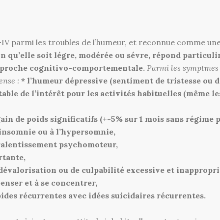
-IV parmi les troubles de l’humeur, et reconnue comme une
on qu’elle soit légre, modérée ou sévre, répond particul
pproche cognitivo-comportementale.
Parmi les symptmes 
ense :
* l’humeur dépressive (sentiment de tristesse ou d
able de l’intérêt pour les activités habituelles (même le
ain de poids significatifs (+-5% sur 1 mois sans régime p
’insomnie ou à l’hypersomnie,
e ralentissement psychomoteur,
rtante,
dévalorisation ou de culpabilité excessive et inappropri
 penser et à se concentrer,
ides récurrentes avec idées suicidaires récurrentes.